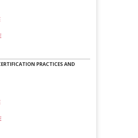
E
E
 CERTIFICATION PRACTICES AND
E
E